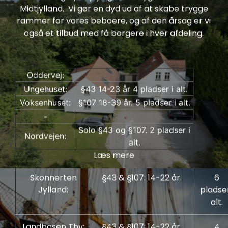
Midtjylland. Vi gør en dyd ud af at skabe trygge
rammer for vores beboere, og af den årsag er vi
også et tilbud med få borgere i hver afdeling.
Oddervej:
Ungehuset:
§43 14-23 år 4 pladser i alt.
Voksenhuset:
§107 18-39 år. 5 pladser i alt.
DSI Andromeda
-
Børne og ungehjem, §43, barnets lov og et
Solo §43 og §107. 2 pladser i
Nordvejen:
midlertidigt botilbud, §107, Serviceloven.
alt.
§85 bostøtte i eget hjem.
Læs mere
Skonnerten
§43 & §107: 14-22 år.
6
Jylland:
pladser
alt.
Landbasen Thy:
§43 & §107: 14-22 år.
4