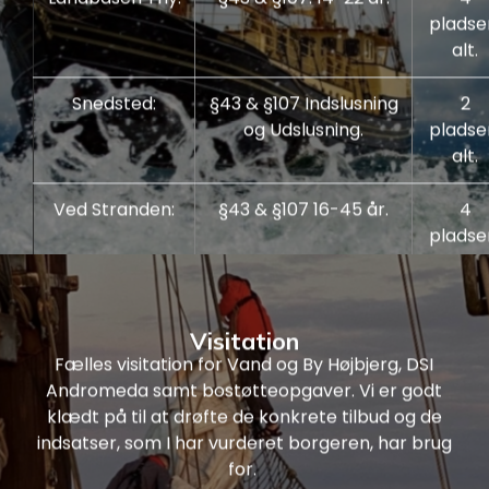
pladser
alt.
Snedsted:
§43 & §107 Indslusning
2
og Udslusning.
pladser
alt.
Ved Stranden:
§43 & §107 16-45 år.
4
pladser
alt.
Læs mere
Visitation
Fælles visitation for Vand og By Højbjerg, DSI
Andromeda samt bostøtteopgaver. Vi er godt
klædt på til at drøfte de konkrete tilbud og de
indsatser, som I har vurderet borgeren, har brug
for.