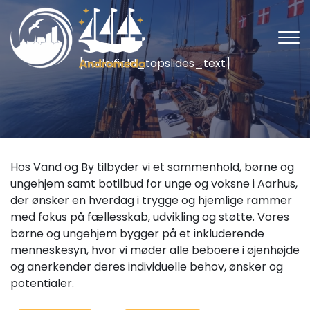
Gå
til
hovedindhold
[node:field_topslides_text]
Hos Vand og By tilbyder vi et sammenhold, børne og
ungehjem samt botilbud for unge og voksne i Aarhus,
der ønsker en hverdag i trygge og hjemlige rammer
med fokus på fællesskab, udvikling og støtte. Vores
børne og ungehjem bygger på et inkluderende
menneskesyn, hvor vi møder alle beboere i øjenhøjde
og anerkender deres individuelle behov, ønsker og
potentialer.