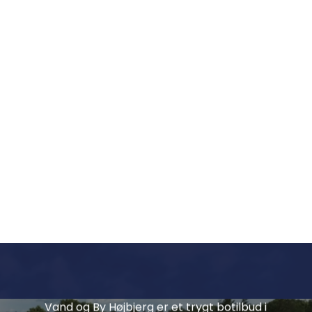
Vand og By Højbjerg
Vand og By Højbjerg er et trygt botilbud i