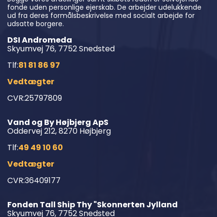
fonde uden personlige ejerskab. De arbejder udelukkende
ud fra deres formålsbeskrivelse med socialt arbejde for
udsatte borgere.
DSI Andromeda
Skyumvej 76, 7752 Snedsted
Tlf:
81 81 86 97
Vedtægter
CVR:25797809
Vand og By Højbjerg ApS
Oddervej 212, 8270 Højbjerg
Tlf:
49 49 10 60
Vedtægter
CVR:36409177
Fonden Tall Ship Thy "Skonnerten Jylland
Skyumvej 76, 7752 Snedsted