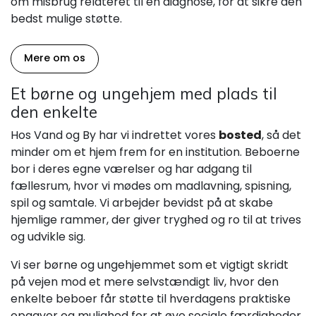
om misbrug relateret til en diagnose, for at sikre den
bedst mulige støtte.
Mere om os
Et børne og ungehjem med plads til
den enkelte
Hos Vand og By har vi indrettet vores
bosted
, så det
minder om et hjem frem for en institution. Beboerne
bor i deres egne værelser og har adgang til
fællesrum, hvor vi mødes om madlavning, spisning,
spil og samtale. Vi arbejder bevidst på at skabe
hjemlige rammer, der giver tryghed og ro til at trives
og udvikle sig.
Vi ser børne og ungehjemmet som et vigtigt skridt
på vejen mod et mere selvstændigt liv, hvor den
enkelte beboer får støtte til hverdagens praktiske
opgaver og mulighed for at øve sociale færdigheder