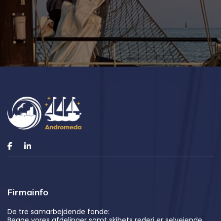
Firmainfo
De tre samarbejdende fonde:
Begge vores afdelinger samt skibets rederi er selvejende