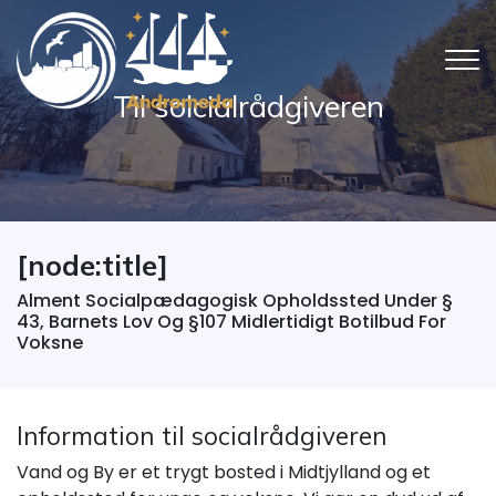
Gå
til
hovedindhold
Til solcialrådgiveren
[node:title]
Alment Socialpædagogisk Opholdssted Under §
43, Barnets Lov Og §107 Midlertidigt Botilbud For
Voksne
Information til socialrådgiveren
Vand og By er et trygt bosted i Midtjylland og et