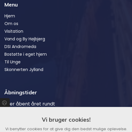
Menu
Hjem
Om os
Visitation
Vand og By Højbjerg
DSI Andromeda
Bostøtte i eget hjem
Til Unge
Skonnerten Jylland
Åbningstider
Vi er åbent året rundt
Vi bruger cookies!
Medlem af:
Vi benytter cookies for at give dig den bedst mulige oplevelse.