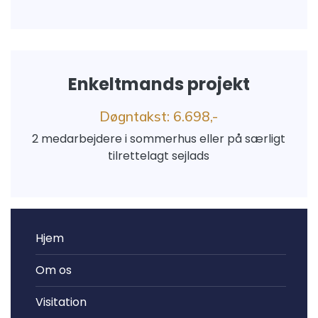
Enkeltmands projekt
Døgntakst: 6.698,-
2 medarbejdere i sommerhus eller på særligt
tilrettelagt sejlads
Primær
Hjem
navigation
Om os
Visitation