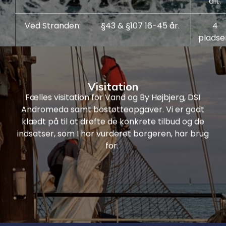
alt.
Ved Stranden:
§43 & §107 16-45 år.
4
pladser
alt.
Læs mere
Visitation
Fælles visitation for Vand og By Højbjerg, DSI
Andromeda samt bostøtteopgaver. Vi er godt
klædt på til at drøfte de konkrete tilbud og de
indsatser, som I har vurderet borgeren, har brug
for.