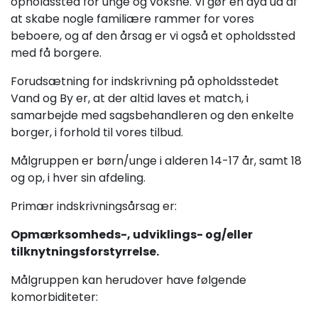
opholdssted for unge og voksne. Vi gør en dyd ud af
at skabe nogle familiære rammer for vores
beboere, og af den årsag er vi også et opholdssted
med få borgere.
Forudsætning for indskrivning på opholdsstedet
Vand og By er, at der altid laves et match, i
samarbejde med sagsbehandleren og den enkelte
borger, i forhold til vores tilbud.
Målgruppen er børn/unge i alderen 14-17 år, samt 18
og op, i hver sin afdeling.
Primær indskrivningsårsag er:
Opmærksomheds-, udviklings- og/eller
tilknytningsforstyrrelse.
Målgruppen kan herudover have følgende
komorbiditeter: