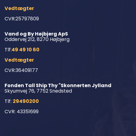
Vedtægter
CVR:25797809
Vand og By Højbjerg ApS
Oddervej 212, 8270 Højbjerg
Tlf:
49 49 10 60
Vedtægter
CVR:36409177
Fonden Tall Ship Thy "Skonnerten Jylland
Skyumvej 76, 7752 Snedsted
Tlf:
29490200
CVR: 43351699