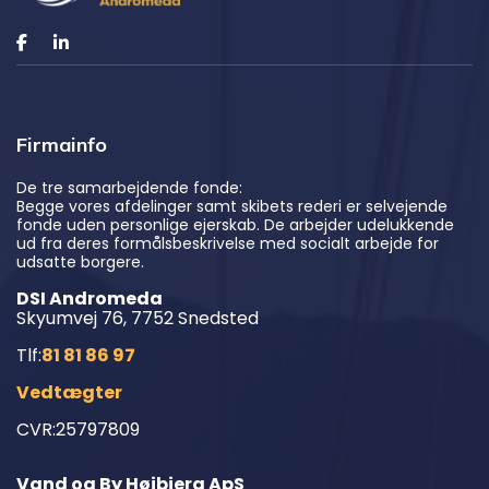
Firmainfo
De tre samarbejdende fonde:
Begge vores afdelinger samt skibets rederi er selvejende
fonde uden personlige ejerskab. De arbejder udelukkende
ud fra deres formålsbeskrivelse med socialt arbejde for
udsatte borgere.
DSI Andromeda
Skyumvej 76, 7752 Snedsted
Tlf:
81 81 86 97
Vedtægter
CVR:25797809
Vand og By Højbjerg ApS