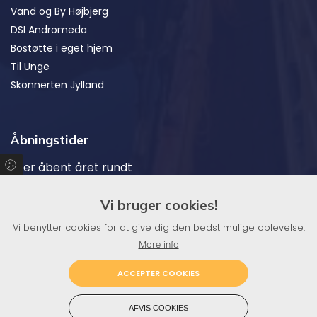
Vand og By Højbjerg
DSI Andromeda
Bostøtte i eget hjem
Til Unge
Skonnerten Jylland
Åbningstider
Vi er åbent året rundt
Vi bruger cookies!
Medlem af:
Vi benytter cookies for at give dig den bedst mulige oplevelse.
More info
ACCEPTER COOKIES
AFVIS COOKIES