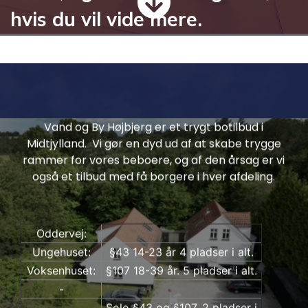
hvis du vil vide mere.
Vand og By Højbjerg
Vand og By Højbjerg er et trygt botilbud i
Midtjylland. Vi gør en dyd ud af at skabe trygge
rammer for vores beboere, og af den årsag er vi
også et tilbud med få borgere i hver afdeling.
Oddervej:
Ungehuset:
§43 14-23 år 4 pladser i alt.
Voksenhuset:
§107 18-39 år. 5 pladser i alt.
DSI Andromeda
-
Børne og ungehjem, §43, barnets lov og et
Solo §43 og §107. 2 pladser i