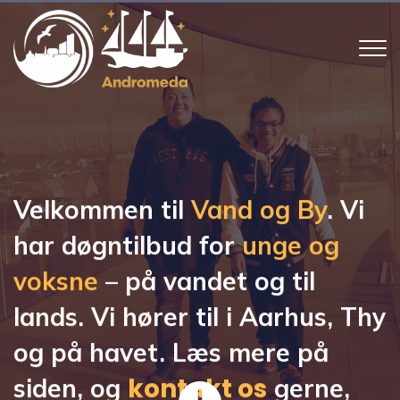
Gå
til
hovedindhold
Velkommen til
Vand og By
. Vi
har døgntilbud for
unge og
voksne
– på vandet og til
lands. Vi hører til i Aarhus, Thy
og på havet. Læs mere på
kontakt os
siden, og
gerne,